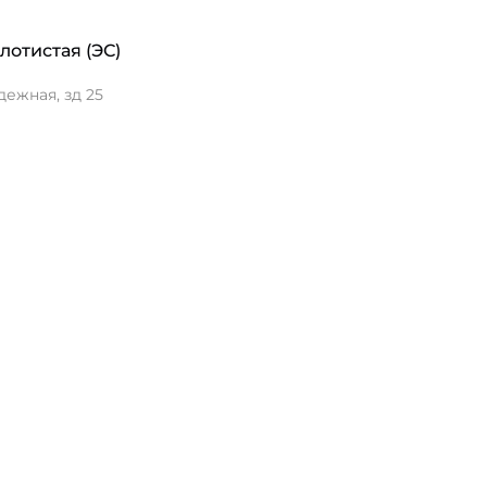
я Золотистая (ЭС)
ежная, зд 25