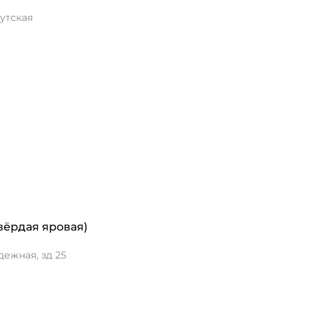
утская
ёрдая яровая)
ежная, зд 25