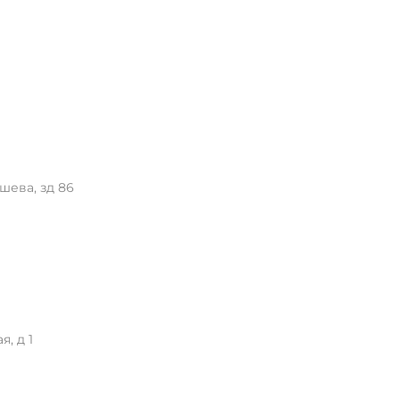
шева, зд 86
, д 1