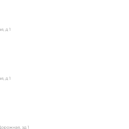
, д 1
, д 1
орожная, зд 1