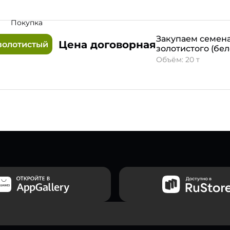
9
Покупка
Закупаем семена
Цена договорная
золотистый
золотистого (бел
Объём: 20 т