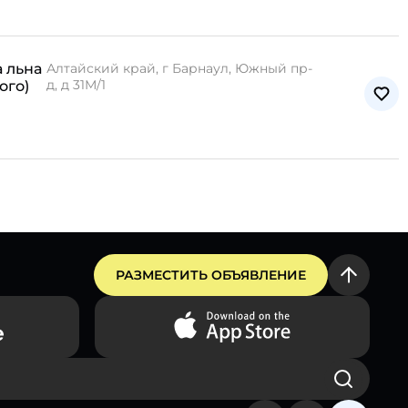
 льна
Алтайский край, г Барнаул, Южный пр-
д, д 31М/1
ого)
РАЗМЕСТИТЬ ОБЪЯВЛЕНИЕ