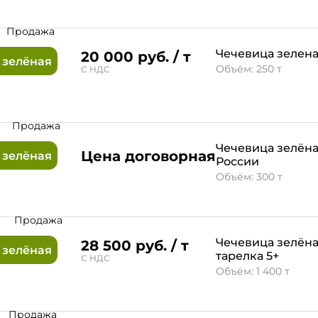
Продажа
Чечевица зелен
20 000 руб. / т
 зелёная
Объём: 250 т
С НДС
0
Продажа
Чечевица зелёна
Цена договорная
 зелёная
России
Объём: 300 т
3
Продажа
Чечевица зелён
28 500 руб. / т
 зелёная
тарелка 5+
С НДС
Объём: 1 400 т
Продажа