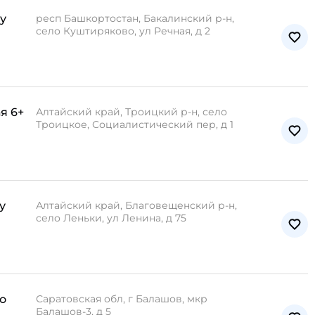
у
респ Башкортостан, Бакалинский р-н,
село Куштиряково, ул Речная, д 2
я 6+
Алтайский край, Троицкий р-н, село
Троицкое, Социалистический пер, д 1
у
Алтайский край, Благовещенский р-н,
село Леньки, ул Ленина, д 75
о
Саратовская обл, г Балашов, мкр
Балашов-3, д 5