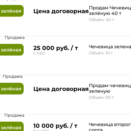
Продам Чечевиц
Цена договорная
 зелёная
зелёную 40 т
Объём: 40 т
Продажа
Чечевица зелена
25 000 руб. / т
 зелёная
Объём: 10 т
С НДС
Продажа
Продам чечевиц
Цена договорная
 зелёная
зеленую
Объём: 90 т
Продажа
Чечевица второг
10 000 руб. / т
 зелёная
сорта
Без НДС