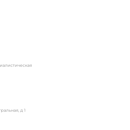
циалистическая
ральная, д 1