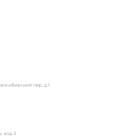
восибирский пер, д 1
, влд 3