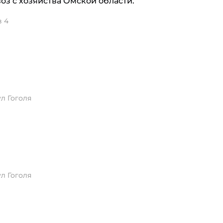
воз с хозяйства Омской области.
в 4
л Гоголя
л Гоголя