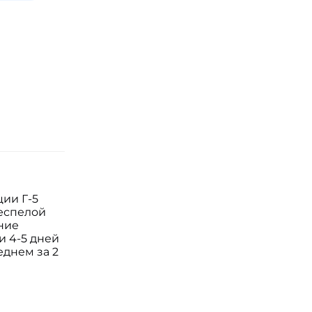
ии Г-5 
еспелой 
ие 
 4-5 дней 
днем за 2 