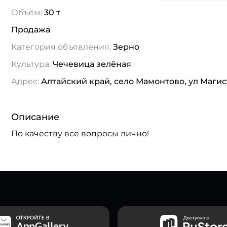
Объём:
30 т
Продажа
Категория объявления:
Зерно
Культура:
Чечевица зелёная
Адрес:
Алтайский край, село Мамонтово, ул Маги
Описание
По качеству все вопросы лично!